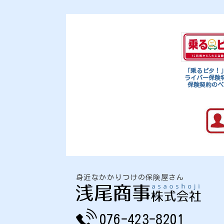
ナ
ビ
ゲ
「乗るピタ！
ー
ライバー保険
保険契約のペ
シ
ョ
ン
身近なかかりつけの保険屋さん
076-423-8201