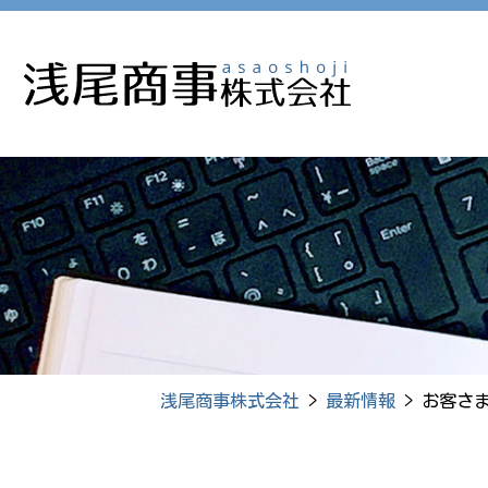
Skip
to
the
content
浅尾商事株式会社
>
最新情報
>
お客さ